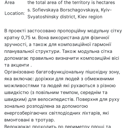
Area
the total area of ​​the territory is hectares
s. Sofievskaya Borschagovskaya, Kyiv-
Location:
Svyatoshinsky district, Kiev region
В проекті застосовано пропорційну модульну сітку
кратну 0,75 м. Вона використана для фізичної
зручності, а також для композиційної гармонії
планувальної структури. Також модульна сітка
допомагає правильно визначити композиційні вісі
та акценти .
Організовано багатофункціональну пішохідну зону,
яка включає: доріжки для людей з обмеженими
можливостями та людей які рухаються з різною
швидкістю (з повільним темпом, середнім та
швидким) для велосипедистів. Поверхня для руху
зонально розподілена за допомогою
енергозберігаючих світлодіодних ліхтарів, які
вмонтовані в тротуар.
Велокаркас проходить по периметру площі та