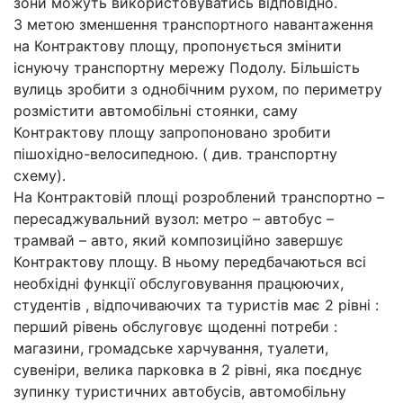
зони можуть використовуватись відповідно.
З метою зменшення транспортного навантаження
на Контрактову площу, пропонується змінити
існуючу транспортну мережу Подолу. Більшість
вулиць зробити з однобічним рухом, по периметру
розмістити автомобільні стоянки, саму
Контрактову площу запропоновано зробити
пішохідно-велосипедною. ( див. транспортну
схему).
На Контрактовій площі розроблений транспортно –
пересаджувальний вузол: метро – автобус –
трамвай – авто, який композиційно завершує
Контрактову площу. В ньому передбачаються всі
необхідні функції обслуговування працюючих,
студентів , відпочиваючих та туристів має 2 рівні :
перший рівень обслуговує щоденні потреби :
магазини, громадське харчування, туалети,
сувеніри, велика парковка в 2 рівні, яка поєднує
зупинку туристичних автобусів, автомобільну