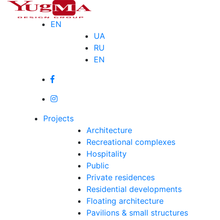
Skip
to
EN
content
UA
RU
EN
Projects
Architecture
Recreational complexes
Hospitality
Public
Private residences
Residential developments
Floating architecture
Pavilions & small structures